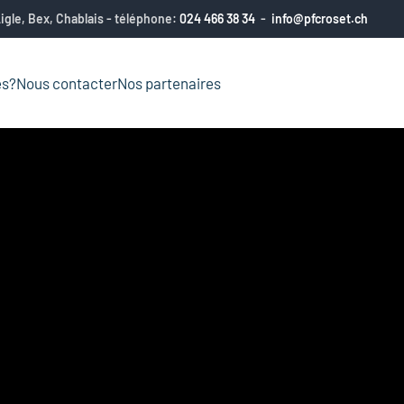
gle, Bex, Chablais - téléphone:
024 466 38 34
-
info@pfcroset.ch
ès?
Nous contacter
Nos partenaires