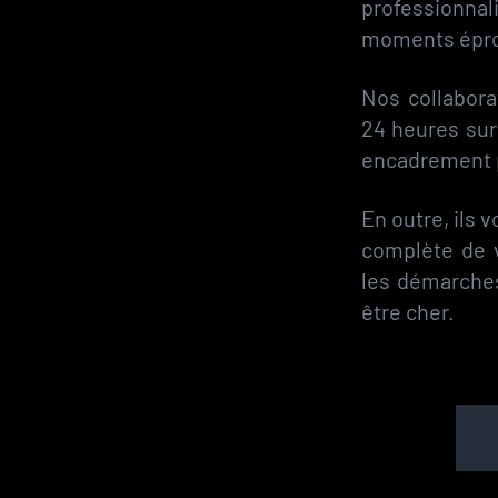
professionna
moments épro
Nos collabora
24 heures sur 
encadrement p
En outre, ils
complète de 
les démarches
être cher.